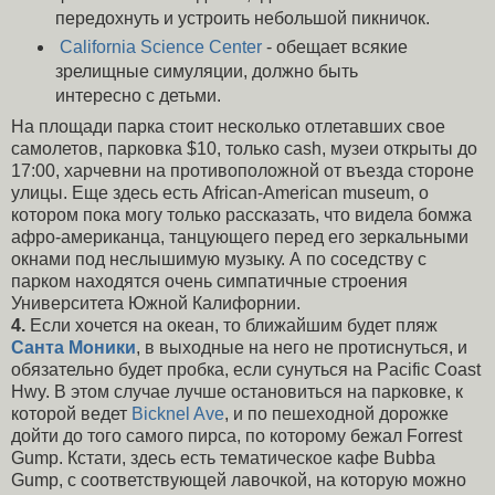
передохнуть и устроить небольшой пикничок.
California Science Center
- обещает всякие
зрелищные симуляции, должно быть
интересно с детьми.
На площади парка стоит несколько отлетавших свое
самолетов, парковка $10, только cash, музеи открыты до
17:00, харчевни на противоположной от въезда стороне
улицы. Еще здесь есть African-American museum, о
котором пока могу только рассказать, что видела бомжа
афро-американца, танцующего перед его зеркальными
окнами под неслышимую музыку. А по соседству с
парком находятся очень симпатичные строения
Университета Южной Калифорнии.
4.
Если хочется на океан, то ближайшим будет пляж
Санта Моники
, в выходные на него не протиснуться, и
обязательно будет пробка, если сунуться на Pacific Coast
Hwy. В этом случае лучше остановиться на парковке, к
которой ведет
Bicknel Ave
, и по пешеходной дорожке
дойти до того самого пирса, по которому бежал Forrest
Gump. Кстати, здесь есть тематическое кафе Bubba
Gump, с соответствующей лавочкой, на которую можно