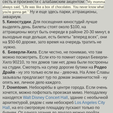
сесть и произнести с алабамским акцентом: "
My momma
always said, "Life was like a box of chocolates. You never know what
Ну и еще здесь парки, аттракционы,
you're gonna get."
аквариум.
5. Киностудии
. Для посещения киностудий лучше
выделять день. Билеты стоят около $100, на
аттракционы могут быть очереди в районе 20-30 минут, в
выходные еще дольше, есть билеты "вперед всех", они
на $50-60 дороже, зато время на очередь тратить не
нужно.
6.
Беверли-Хилз
. Если честно, не понимаю, что там
можно посмотреть. Если кто-то помнит сериал Беверли-
Хилз 90210, то тех домов там нет, дома были построены
на студии. Смотерть на супер дорогие бутики на
Родео
Драйв
- ну это только если вы - девочка. На Алее Славы
зазывалы предлагают тур по домам знаменитостей - ну
опять же, личное дело каждого.
7.
Downtown
. Небоскрёбы в центре города. Если очень
хочется, можно пофоткать проезжая мимо. Неподалеку
находятся
Walt Disney Concert Hall
, здание с необычной
архитектурой, рядом с ним небоскреб
Los Angeles City
Hall
, на его смотровую площадку пускают только по
будням. От одного здания до другого можно пройти