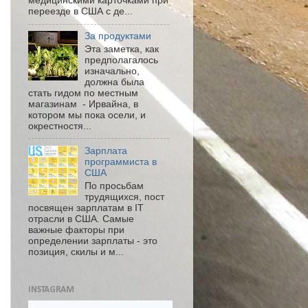
медицинскими карточками при
переезде в США с де...
За продуктами
Эта заметка, как
предполагалось
изначально,
должна была
стать гидом по местным
магазинам - Ирвайна, в
котором мы пока осели, и
окрестностя...
Зарплата
программиста в
США
По просьбам
трудящихся, пост
посвящен зарплатам в IT
отрасли в США. Самые
важные факторы при
определении зарплаты - это
позиция, скилы и м...
INSTAGRAM