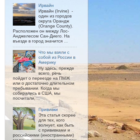
Ирвайн
Ирвайн (Irvine) -
один из городов
округа Орандж
(Orange County).
Расположен он между Лос-
Анджелесом Сан-Диего. На
въезде в город значится ...
Что мы взяли с
собой из России в
Америку
Ну здесь, прежде
всего, речь
пойдет о переезде на ПМЖ
или о достаточно длительном
пребывании. Когда мы
собирались в США, мы
посчитали, ...
Прививки
Эта статья скорее
для тех, кого
волнует, как быть
с прививками и
российскими (иностранными)