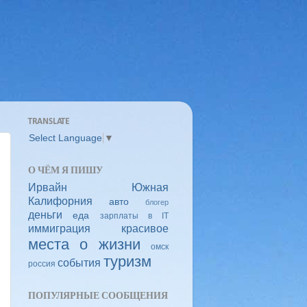
TRANSLATE
Select Language
▼
О ЧЁМ Я ПИШУ
Ирвайн
Южная
Калифорния
авто
блогер
деньги
еда
зарплаты в IT
иммиграция
красивое
места
о жизни
омск
туризм
события
россия
ПОПУЛЯРНЫЕ СООБЩЕНИЯ