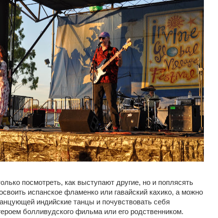
только посмотреть, как выступают другие, но и поплясять
своить испанское фламенко или гавайский кахико, а можно
танцующей индийские танцы и почувствовать себя
героем болливудского фильма или его родственником.