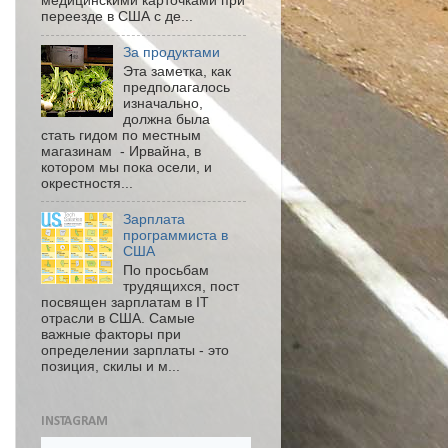
медицинскими карточками при
переезде в США с де...
За продуктами
Эта заметка, как
предполагалось
изначально,
должна была
стать гидом по местным
магазинам - Ирвайна, в
котором мы пока осели, и
окрестностя...
Зарплата
программиста в
США
По просьбам
трудящихся, пост
посвящен зарплатам в IT
отрасли в США. Самые
важные факторы при
определении зарплаты - это
позиция, скилы и м...
INSTAGRAM