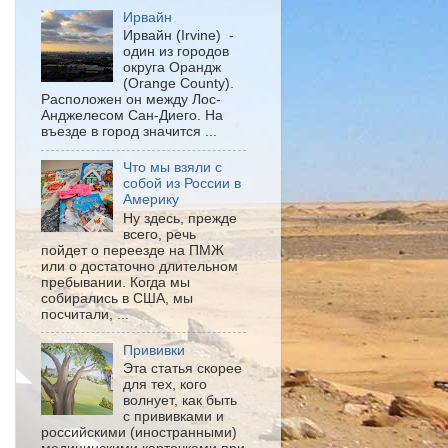
Ирвайн
Ирвайн (Irvine) -
один из городов
округа Орандж
(Orange County).
Расположен он между Лос-
Анджелесом Сан-Диего. На
въезде в город значится ...
Что мы взяли с
собой из России в
Америку
Ну здесь, прежде
всего, речь
пойдет о переезде на ПМЖ
или о достаточно длительном
пребывании. Когда мы
собирались в США, мы
посчитали, ...
Прививки
Эта статья скорее
для тех, кого
волнует, как быть
с прививками и
российскими (иностранными)