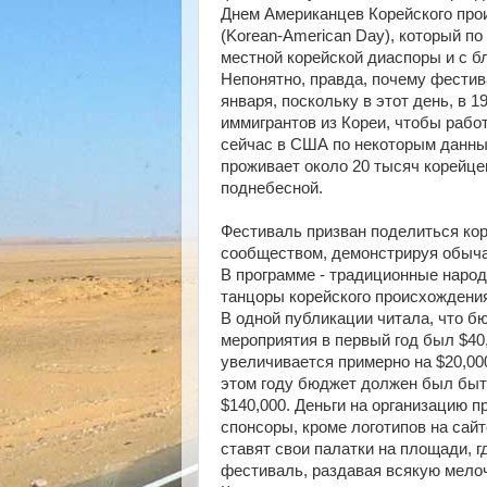
Днем Американцев Корейского про
(Korean-American Day), который по
местной корейской диаспоры и с б
Непонятно, правда, почему фестив
января, поскольку в этот день, в 1
иммигрантов из Кореи, чтобы работ
сейчас в США по некоторым данны
проживает около 20 тысяч корейце
поднебесной.
Фестиваль призван поделиться ко
сообществом, демонстрируя обычаи
В программе - традиционные наро
танцоры корейского происхождени
В одной публикации читала, что б
мероприятия в первый год был $40
увеличивается примерно на $20,000
этом году бюджет должен был быт
$140,000. Деньги на организацию 
спонсоры, кроме логотипов на сай
ставят свои палатки на площади, г
фестиваль, раздавая всякую мелоч