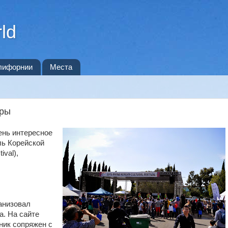
ld
лифорнии
Места
уры
ень интересное
ль Корейской
ival),
анизовал
а. На сайте
ник сопряжен с