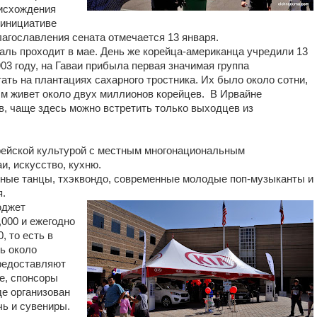
исхождения
 инициативе
лагославления сената отмечается 13 января.
аль проходит в мае. День же корейца-американца учредили 13
903 году, на Гаваи прибыла первая значимая группа
ать на плантациях сахарного тростника. Их было около сотни,
м живет около двух миллионов корейцев. В Ирвайне
в, чаще здесь можно встретить только выходцев из
рейской культурой с местным многонациональным
, искусство, кухню.
дные танцы, тхэквондо, современные молодые поп-музыканты и
я.
юджет
,000 и ежегодно
, то есть в
ь около
предоставляют
те, спонсоры
де организован
ь и сувениры.