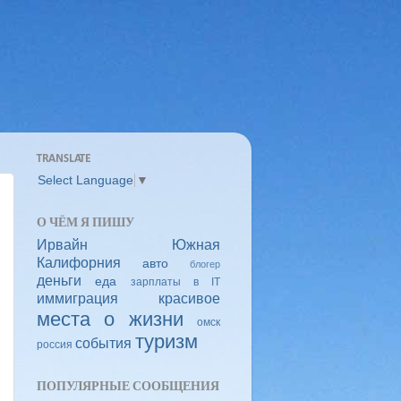
TRANSLATE
Select Language
▼
О ЧЁМ Я ПИШУ
Ирвайн
Южная
Калифорния
авто
блогер
деньги
еда
зарплаты в IT
иммиграция
красивое
места
о жизни
омск
туризм
события
россия
ПОПУЛЯРНЫЕ СООБЩЕНИЯ