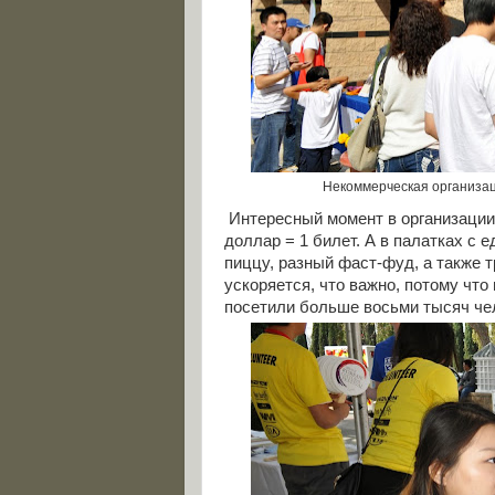
Некоммерческая организаци
Интересный момент в организации -
доллар = 1 билет. А в палатках с 
пиццу, разный фаст-фуд, а также 
ускоряется, что важно, потому что
посетили больше восьми тысяч че