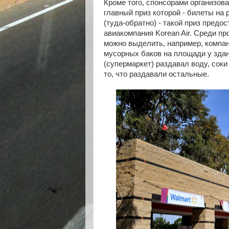
Кроме того, спонсорами организова
главный приз которой - билеты на 
(туда-обратно) - такой приз предо
авиакомпания Korean Air. Среди пр
можно выделить, например, компа
мусорных баков на площади у здан
(супермаркет) раздавал воду, сок
то, что раздавали остальные.