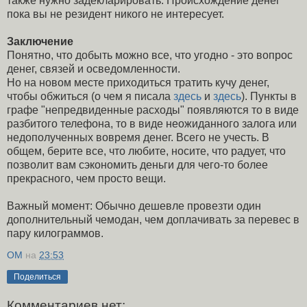
также нужно задекларировать. Происхождение денег
пока вы не резидент никого не интересует.
Заключение
Понятно, что добыть можно все, что угодно - это вопрос
денег, связей и осведомленности.
Но на новом месте приходиться тратить кучу денег,
чтобы обжиться (о чем я писала
здесь
и
здесь
). Пункты в
графе "непредвиденные расходы" появляются то в виде
разбитого телефона, то в виде неожиданного залога или
недополученных вовремя денег. Всего не учесть. В
общем, берите все, что любите, носите, что радует, что
позволит вам сэкономить деньги для чего-то более
прекрасного, чем просто вещи.
Важный момент: Обычно дешевле провезти один
дополнительный чемодан, чем доплачивать за перевес в
пару килограммов.
OM
на
23:53
Поделиться
Комментариев нет: