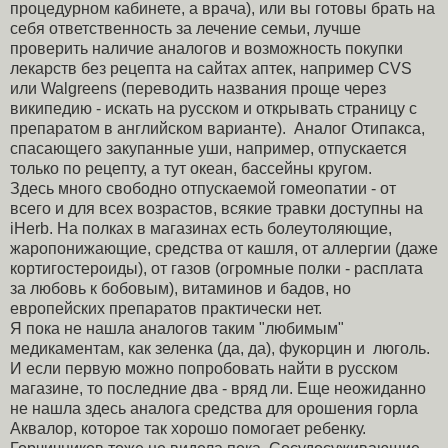
процедурном кабинете, а врача), или вы готовы брать на
себя ответственность за лечение семьи, лучше
проверить наличие аналогов и возможность покупки
лекарств без рецепта на сайтах аптек, например CVS
или Walgreens (переводить названия проще через
википедию - искать на русском и открывать страницу с
препаратом в английском варианте). Аналог Отипакса,
спасающего закупанные уши, например, отпускается
только по рецепту, а тут океан, бассейны кругом.
Здесь много свободно отпускаемой гомеопатии - от
всего и для всех возрастов, всякие травки доступны на
iHerb. На полках в магазинах есть болеутоляющие,
жаропонижающие, средства от кашля, от аллергии (даже
кортигостероиды), от газов (огромные полки - расплата
за любовь к бобовым), витаминов и бадов, но
европейских препаратов практически нет.
Я пока не нашла аналогов таким "любимым"
медикаментам, как зеленка (да, да), фукорцин и люголь.
И если первую можно попробовать найти в русском
магазине, то последние два - вряд ли. Еще неожиданно
не нашла здесь аналога средства для орошения горла
Аквалор, которое так хорошо помогает ребенку.