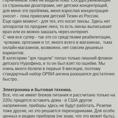
Горчичников тоже не видела пока. Сосудосуживающие
со странными дозаторами, нет детских концентраций,
для меня это проблема, меня взрослая концентрация
уносит - пока привозим детский Тизин из России.
Еще один момент - для тех, кто носит линзы. Здесь нет
аппаратов по продаже линз, то есть линзы выписывает
врач или их можно заказать через интернет.
С чем все супер - так это со средствами реабилитации,
чулками, ортезами и т.п. много всего в магазинах, тьма
онлайн-магазинов, возможно, нет совсем дешевых
вариантов.
В категорию "зря тащили" попал только лишний флакон
детского Нурофена, и то он был взят по ошибке. Мы
очень много болели в первые 9 месяцев, поэтому
стандартный набор ОРВИ-ангина разошелся достаточно
быстро.
Электроника и бытовая техника.
Все, что не имеет блоков питания и рассчитано только на
220v, придется оставить дома - в США другое
напряжение, приборы здесь не будут работать. Розетки
тоже другие, но это решается переходниками. Для особо
ценных и редких приборов (не знаю, что это может быть),