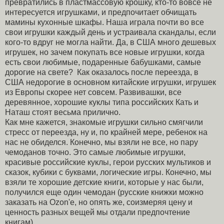
превратились в пластмассовую крошку, кто-то вовсе не
интересуется игрушками, и предпочитает обчищать
мамины кухонные шкафы. Наша играла почти во все
свои игрушки каждый день и устраивала скандалы, если
кого-то вдруг не могла найти. Да, в США много дешевых
игрушек, но зачем покупать все новые игрушки, когда
есть свои любимые, подаренные бабушками, самые
дорогие на свете? Как оказалось после переезда, в
США недорогие в основном китайские игрушки, игрушек
из Европы скорее нет совсем. Развивашки, все
деревянное, хорошие куклы типа российских Кать и
Наташ стоят весьма прилично.
Как мне кажется, знакомые игрушки сильно смягчили
стресс от переезда, ну и, по крайней мере, ребенок на
нас не обиделся. Конечно, мы взяли не все, но пару
чемоданов точно. Это самые любимые игрушки,
красивые российские куклы, герои русских мультиков и
сказок, кубики с буквами, логические игры. Конечно, мы
взяли те хорошие детские книги, которые у нас были,
получился еще один чемодан (русские книжки можно
заказать на Ozon'e, но опять же, соизмеряя цену и
ценность разных вещей мы отдали предпочтение
книгам).