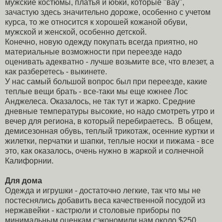
мужские костюмы, платья и юбки, которые "вау",
зачастую здесь значительно дороже, особенно с учетом
курса, то же относится к хорошей кожаной обуви,
мужской и женской, особенно детской.
Конечно, новую одежду покупать всегда приятно, но
материальные возможности при переезде надо
оценивать адекватно - лучше возьмите все, что влезет, а
как разберетесь - выкинете.
У нас самый большой вопрос был при переезде, какие
теплые вещи брать - все-таки мы еще южнее Лос
Анджелеса. Оказалось, не так тут и жарко. Средние
дневные температуры высокие, но надо смотреть утро и
вечер для региона, в который перебираетесь. В общем,
демисезонная обувь, теплый трикотаж, осенние куртки и
жилетки, перчатки и шапки, теплые носки и пижама - все
это, как оказалось, очень нужно в жаркой и солнечной
Калифорнии.
Для дома
Одежда и игрушки - достаточно легкие, так что мы не
постеснялись добавить веса качественной посудой из
нержавейки - кастрюли и столовые приборы по
минимальным оценкам сэкономили нам около $250