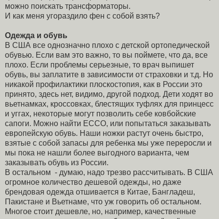
можно поискать трансформаторы.
И как меня угораздило фен с собой взять?
Одежда и обувь
В США все однозначно плохо с детской ортопедической
обувью. Если вам это важно, то вы поймете, что да, все
плохо. Если проблемы серьезные, то врач выпишет
обувь, вы заплатите в зависимости от страховки и т.д. Но
никакой профилактики плоскостопия, как в России это
принято, здесь нет, видимо, другой подход. Дети ходят во
вьетнамках, кроссовках, блестящих туфлях для принцесс
и уггах, некоторые могут позволить себе ковбойские
сапоги. Можно найти ECCO, или попытаться заказывать
европейскую обувь. Наши ножки растут очень быстро,
взятые с собой запасы для ребенка мы уже переросли и
мы пока не нашли более выгодного варианта, чем
заказывать обувь из России.
В остальном - думаю, надо трезво рассчитывать. В США
огромное количество дешевой одежды, но даже
брендовая одежда отшивается в Китае, Бангладеш,
Пакистане и Вьетнаме, что уж говорить об остальном.
Многое стоит дешевле, но, например, качественные