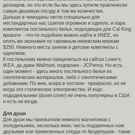
долларов, но это если бы мы здесь купили практически
самую дешевую посуду в том же количестве.
Дальше в чемоданы легло специально для
нестандартных нас сшитое огромное и одеяло, и пара
комплектов постельного белья, подходящих для Cal King
кровати - что-то подобное можно найти в ИКЕЕ, но
опять же экономия по скромным икеевским меркам
$250. Немного места заняли и детские комплекты с
одеялком.
К постельному можно прицениться на сайтах Lowe's,
IKEA, да даже Wallmart, подороже - JCPenny. Но есть
один момент - здесь много постельного белья из
синтетических материалов, либо с синтетическими
добавками. По мне, искра в постели - прекрасно, но не
когда это статическое электричество. И еще:
пододеяльники (duvet cover) не очень популярны в США
и есть не везде.
Для души
Для души мы прихватили немного магнитиков с
холодильника, несколько икон, часть подаренных нам
друзьями или привезенных откуда-то безделушек - такие