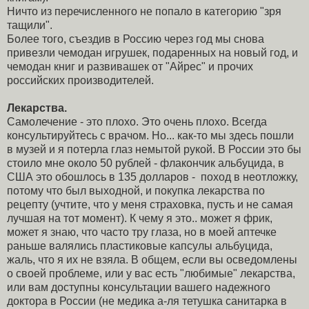
Ничто из перечисленного не попало в категорию "зря
тащили".
Более того, съездив в Россию через год мы снова
привезли чемодан игрушек, подаренных на новый год, и
чемодан книг и развивашек от "Айрес" и прочих
российских производителей.
Лекарства.
Самолечение - это плохо. Это очень плохо. Всегда
консультируйтесь с врачом. Но... как-то мы здесь пошли
в музей и я потерла глаз немытой рукой. В России это бы
стоило мне около 50 рублей - флакончик альбуцида, в
США это обошлось в 135 долларов - поход в неотложку,
потому что был выходной, и покупка лекарства по
рецепту (учтите, что у меня страховка, пусть и не самая
лучшая на тот момент). К чему я это.. может я фрик,
может я знаю, что часто тру глаза, но в моей аптечке
раньше валялись пластиковые капсулы альбуцида,
жаль, что я их не взяла. В общем, если вы осведомлены
о своей проблеме, или у вас есть "любимые" лекарства,
или вам доступны консультации вашего надежного
доктора в России (не медика а-ля тетушка санитарка в