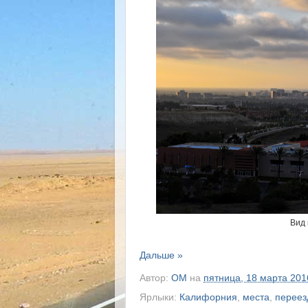
Вид 
Дальше »
Автор:
OM
на
пятница, 18 марта 2016
Ярлыки:
Калифорния
,
места
,
переез