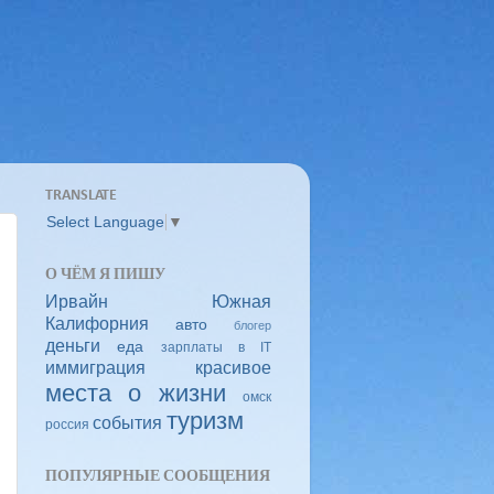
TRANSLATE
Select Language
▼
О ЧЁМ Я ПИШУ
Ирвайн
Южная
Калифорния
авто
блогер
деньги
еда
зарплаты в IT
иммиграция
красивое
места
о жизни
омск
туризм
события
россия
ПОПУЛЯРНЫЕ СООБЩЕНИЯ