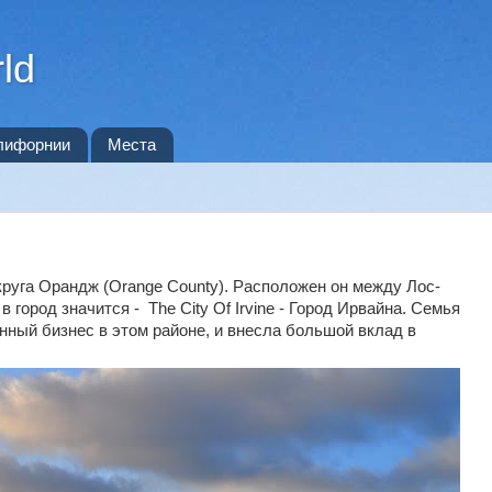
ld
лифорнии
Места
 округа Орандж (Orange County). Расположен он между Лос-
 город значится - The City Of Irvine - Город Ирвайна. Семья
ный бизнес в этом районе, и внесла большой вклад в