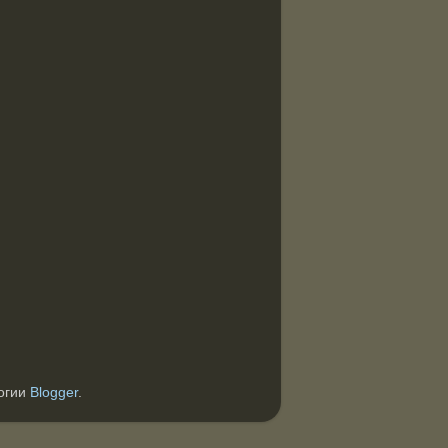
логии
Blogger
.