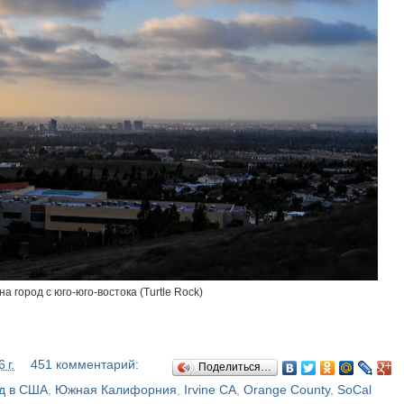
на город с юго-юго-востока (Turtle Rock)
 г.
451 комментарий:
Поделиться…
д в США
,
Южная Калифорния
,
Irvine CA
,
Orange County
,
SoCal