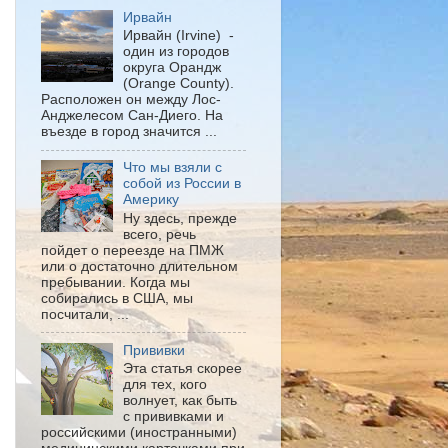
Ирвайн
Ирвайн (Irvine) -
один из городов
округа Орандж
(Orange County).
Расположен он между Лос-
Анджелесом Сан-Диего. На
въезде в город значится ...
Что мы взяли с
собой из России в
Америку
Ну здесь, прежде
всего, речь
пойдет о переезде на ПМЖ
или о достаточно длительном
пребывании. Когда мы
собирались в США, мы
посчитали, ...
Прививки
Эта статья скорее
для тех, кого
волнует, как быть
с прививками и
российскими (иностранными)